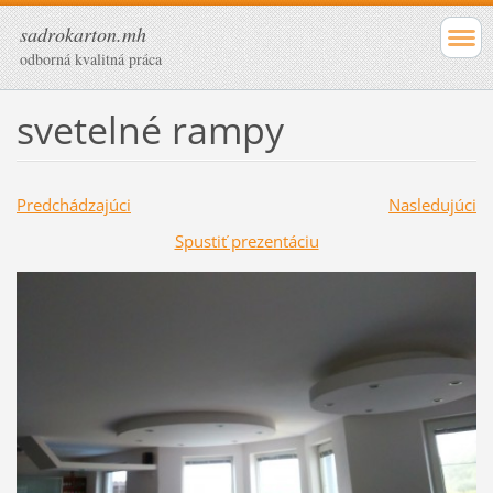
sadrokarton.mh
odborná kvalitná práca
svetelné rampy
Predchádzajúci
Nasledujúci
Spustiť prezentáciu