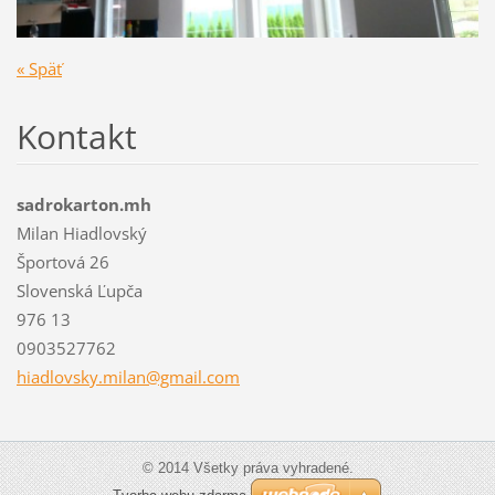
« Späť
Kontakt
sadrokarton.mh
Milan Hiadlovský
Športová 26
Slovenská Ľupča
976 13
0903527762
hiadlovs
ky.milan
@gmail.c
om
© 2014 Všetky práva vyhradené.